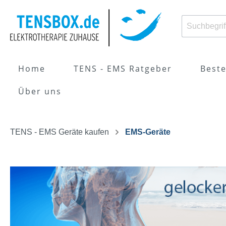
Home
TENS - EMS Ratgeber
Beste
Über uns
Zur Kategorie TENS - EMS Ratgeber
Zur Kategorie TENS - EMS Geräte kaufen
TENS - EMS Geräte kaufen
EMS-Geräte
Was ist Elektrotherapie /
TENS-Geräte
Was i
EMS-G
Reizstromtherapie?
Elekt
Richtige
Anwen
Elektrodenplatzierung
Indik