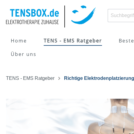
Home
TENS - EMS Ratgeber
Beste
Über uns
Zur Kategorie TENS - EMS Ratgeber
Zur Kategorie TENS - EMS Geräte kaufen
TENS - EMS Ratgeber
Richtige Elektrodenplatzierun
Was ist Elektrotherapie /
TENS-Geräte
Was i
EMS-G
Reizstromtherapie?
Elekt
Richtige
Anwen
Elektrodenplatzierung
Indik