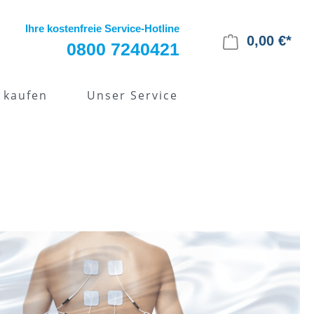
Ihre kostenfreie Service-Hotline
0,00 €*
0800 7240421
 kaufen
Unser Service
pie
Alles zur EMS-Therapie
Kostenübernahme
Krankenkasse