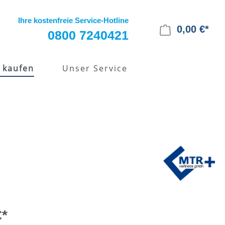
Ihre kostenfreie Service-Hotline
0,00 €*
0800 7240421
 kaufen
Unser Service
pie
Alles zur EMS-Therapie
Kostenübernahme
Krankenkasse
€*