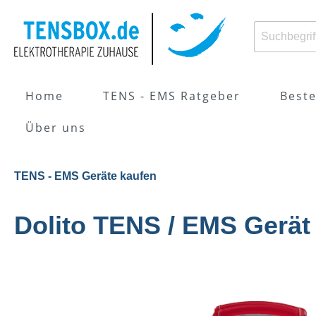
Home
TENS - EMS Ratgeber
Beste
Über uns
Zur Kategorie TENS - EMS Ratgeber
Zur Kategorie TENS - EMS Geräte kaufen
TENS - EMS Geräte kaufen
Was ist Elektrotherapie /
TENS-Geräte
Was i
EMS-G
Dolito TENS / EMS Gerät
Reizstromtherapie?
Elekt
Richtige
Anwen
Elektrodenplatzierung
Indik