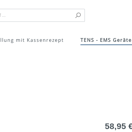
llung mit Kassenrezept
TENS - EMS Geräte
st
eräte
Alles zur TENS-Thera
Zubehör
rostimulation?
dungsgebiete /
Nebenwirkungen
ationen
Reizstromtherapie
58,95 