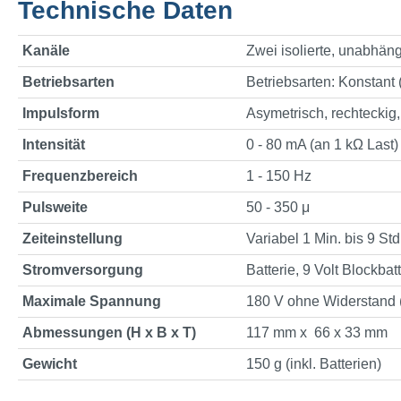
Technische Daten
Kanäle
Zwei isolierte, unabhän
Betriebsarten
Betriebsarten: Konstant
Impulsform
Asymetrisch, rechteckig,
Intensität
0 - 80 mA (an 1 kΩ Last)
Frequenzbereich
1 - 150 Hz
Pulsweite
50 - 350 μ
Zeiteinstellung
Variabel 1 Min. bis 9 St
Stromversorgung
Batterie, 9 Volt Blockbat
Maximale Spannung
180 V ohne Widerstand 
Abmessungen (H x B x T)
117 mm x 66 x 33 mm
Gewicht
150 g (inkl. Batterien)